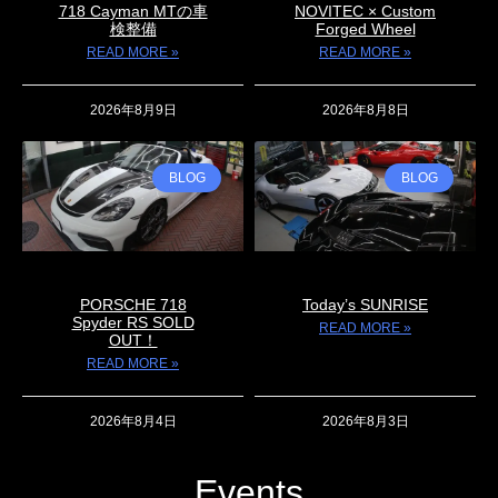
718 Cayman MTの車
NOVITEC × Custom
検整備
Forged Wheel
READ MORE »
READ MORE »
2026年8月9日
2026年8月8日
BLOG
BLOG
PORSCHE 718
Today’s SUNRISE
Spyder RS SOLD
READ MORE »
OUT！
READ MORE »
2026年8月4日
2026年8月3日
Events