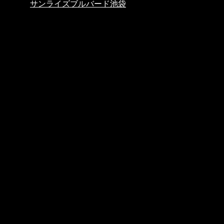
サンライズブルバード池袋
株式会社サンライズ
〒173-0025 東京都板橋区熊野町2-10
TEL: 03-3530-1333 / FAX: 03-3530-2768
info@sunrise-blvd.co.jp
営業時間: 10:00-19:00 (日曜,祝日は18:00)
定休日:水曜＋第1,3
,5
木曜
採用情報