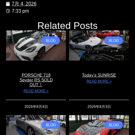
7月 4, 2026
7:33 pm
Related Posts
BLOG
BLOG
PORSCHE 718
Today’s SUNRISE
Spyder RS SOLD
READ MORE »
OUT！
READ MORE »
2026年8月4日
2026年8月3日
BLOG
BLOG