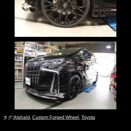
タグ:
Alphard
,
Custom Forged Wheel
,
Toyota